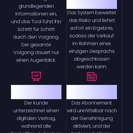
Entscheidung
grundlegenden
Das System bewertet
Informationen ein,
das Risiko und liefert
und das Tool führt ihn
sofort ein Ergebnis,
Schritt für Schritt
sodass der Verkauf
durch den Vorgang.
im Rahmen eines
Der gesamte
einzigen Gesprächs
Vorgang dauert nur
abgeschlossen
einen Augenblick.
werden kann.
Minimale
Zuverlässige
Formalitäten
Fertigstellung
Der Kunde
Das Abonnement
unterzeichnet einen
wird unmittelbar nach
digitalen Vertrag,
der Genehmigung
während alle
aktiviert, und der