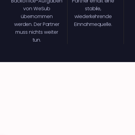
Backoffice-Aufgaben
Partner erhält eine
von WeSub
stabile,
übernommen
wiederkehrende
werden. Der Partner
Einnahmequelle.
muss nichts weiter
tun.