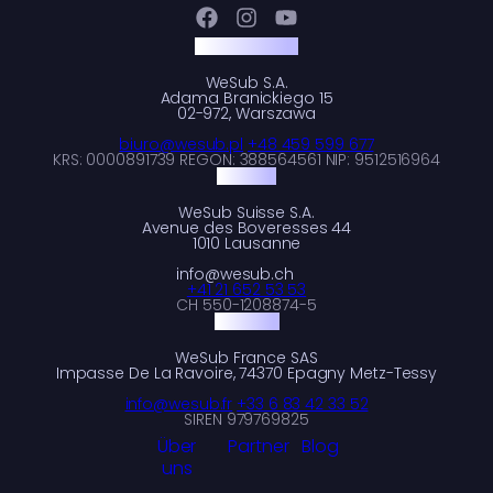
Poland, HQ
WeSub S.A.
Adama Branickiego 15
02-972, Warszawa
biuro@wesub.pl
+48 459 599 677
KRS: 0000891739 REGON: 388564561 NIP: 9512516964
Suisse
WeSub Suisse S.A.
Avenue des Boveresses 44
1010 Lausanne
info@wesub.ch
+41 21 652 53 53
CH 550-1208874-5
France
WeSub France SAS
Impasse De La Ravoire, 74370 Epagny Metz-Tessy
info@wesub.fr
+33 6 83 42 33 52
SIREN 979769825
Über
Partner
Blog
uns